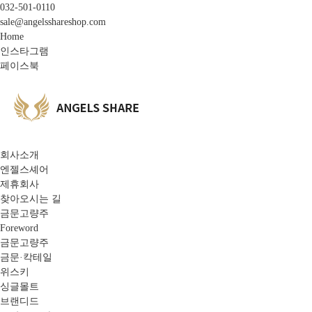
032-501-0110
sale@angelsshareshop.com
Home
인스타그램
페이스북
회사소개
엔젤스셰어
제휴회사
찾아오시는 길
금문고량주
Foreword
금문고량주
금문·칵테일
위스키
싱글몰트
브랜디드