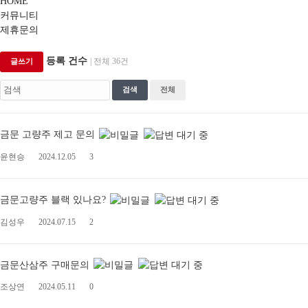
HOME
커뮤니티
제휴문의
등록 건수
| 전체 36건
글쓰기
검색
전체
금문 고량주 제고 문의
윤현승
2024.12.05
3
금문고량주 블랙 있나요?
김성우
2024.07.15
2
금문산삼주 구매문의
조상연
2024.05.11
0