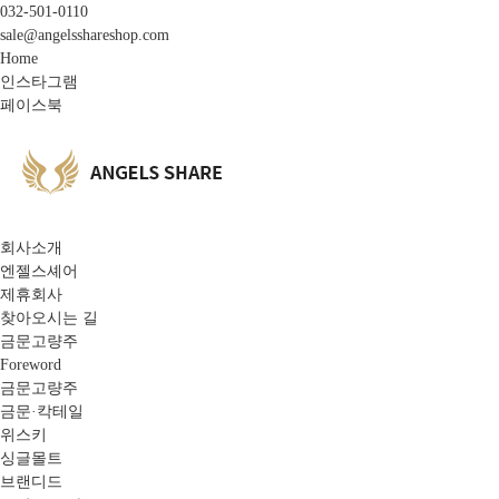
032-501-0110
sale@angelsshareshop.com
Home
인스타그램
페이스북
회사소개
엔젤스셰어
제휴회사
찾아오시는 길
금문고량주
Foreword
금문고량주
금문·칵테일
위스키
싱글몰트
브랜디드