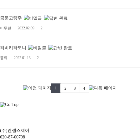
금문고량주
이무련
2022.02.09
2
히비키하모니
풍류
2022.01.13
2
1
2
3
4
(주)엔젤스셰어
620-87-00708